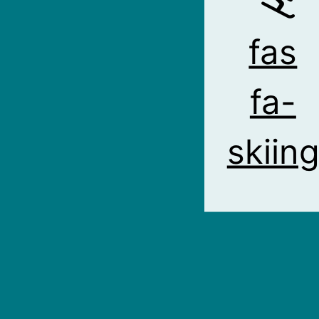
fas
fa-
skiin